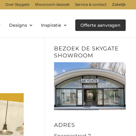
Over Skygate
Showroom bezoek
Service & contact
Zakelijk
Designs
Inspiratie
Offerte aanvragen
BEZOEK DE SKYGATE
SHOWROOM
ADRES
Energiestraat 7