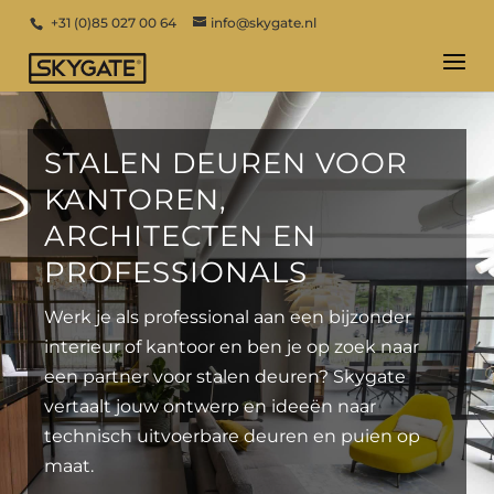
+31 (0)85 027 00 64
info@skygate.nl
STALEN DEUREN VOOR
KANTOREN,
ARCHITECTEN EN
PROFESSIONALS
Werk je als professional aan een bijzonder
interieur of kantoor en ben je op zoek naar
een partner voor stalen deuren? Skygate
vertaalt jouw ontwerp en ideeën naar
technisch uitvoerbare deuren en puien op
maat.