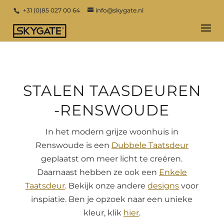
+31 (0)85 027 00 64
info@skygate.nl
STALEN TAASDEUREN
-RENSWOUDE
In het modern grijze woonhuis in
Renswoude is een
Dubbele Taatsdeur
geplaatst om meer licht te creëren.
Daarnaast hebben ze ook een
Enkele
Taatsdeur
. Bekijk onze andere
designs
voor
inspiatie. Ben je opzoek naar een unieke
kleur, klik
hier
.