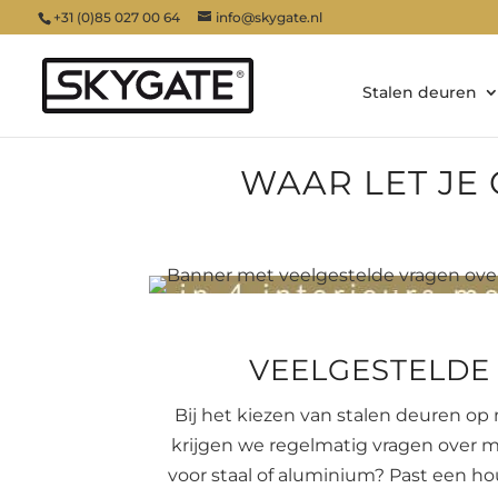
+31 (0)85 027 00 64
info@skygate.nl
Stalen deuren
WAAR LET JE 
VEELGESTELDE
Bij het kiezen van stalen deuren op
krijgen we regelmatig vragen over ma
voor staal of aluminium? Past een h