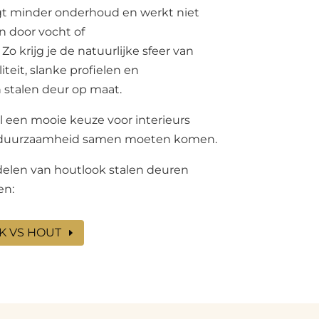
aagt minder onderhoud en werkt niet
n door vocht of
o krijg je de natuurlijke sfeer van
iteit, slanke profielen en
 stalen deur op maat.
l een mooie keuze voor interieurs
n duurzaamheid samen moeten komen.
delen van houtlook stalen deuren
en:
K VS HOUT