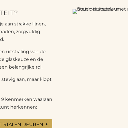
TEIT?
 aan strakke lijnen,
snaden, zorgvuldig
d.
en uitstraling van de
 de glaskeuze en de
en belangrijke rol.
 stevig aan, maar klopt
er 9 kenmerken waaraan
 kunt herkennen:
T STALEN DEUREN