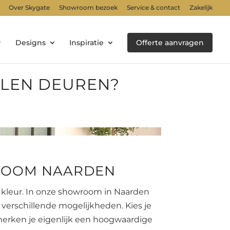
Over Skygate
Showroom bezoek
Service & contact
Zakelijk
Designs
Inspiratie
Offerte aanvragen
TALEN DEUREN?
WROOM NAARDEN
e kleur. In onze showroom in Naarden
 verschillende mogelijkheden. Kies je
herken je eigenlijk een hoogwaardige