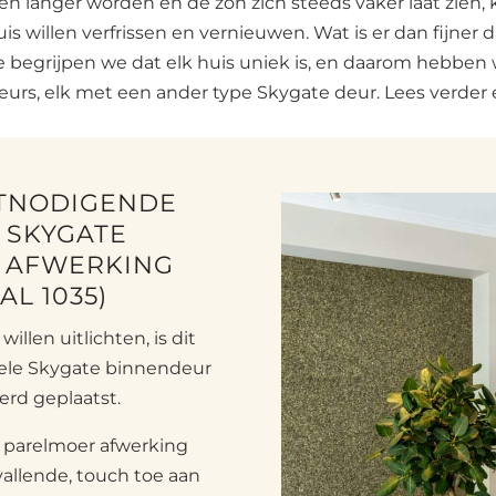
agen langer worden en de zon zich steeds vaker laat zien
is willen verfrissen en vernieuwen. Wat is er dan fijner
ate begrijpen we dat elk huis uniek is, en daarom hebbe
ieurs, elk met een ander type Skygate deur. Lees verder en
ITNODIGENDE
 SKYGATE
E AFWERKING
L 1035)
illen uitlichten, is dit
kele Skygate binnendeur
erd geplaatst.
 parelmoer afwerking
vallende, touch toe aan