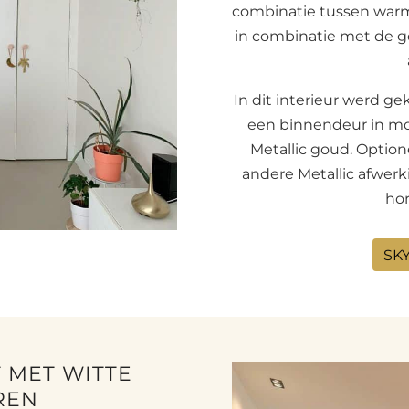
combinatie tussen warm
in combinatie met de g
In dit interieur werd ge
een binnendeur in mod
Metallic goud. Optio
andere Metallic afwerk
hor
SK
T MET WITTE
REN