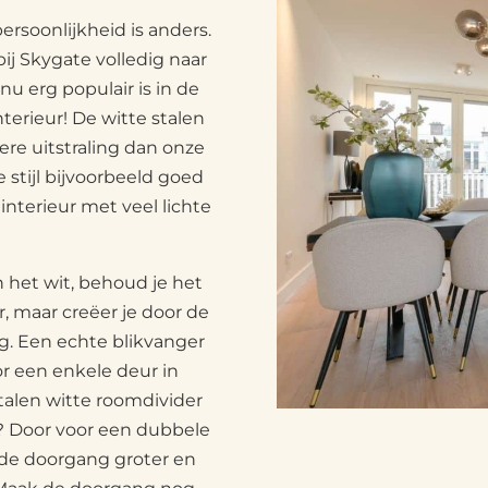
ersoonlijkheid is anders.
ij Skygate volledig naar
nu erg populair is in de
interieur! De witte stalen
re uitstraling dan onze
 stijl bijvoorbeeld goed
’ interieur met veel lichte
 het wit, behoud je het
, maar creëer je door de
ing. Een echte blikvanger
oor een enkele deur in
stalen witte roomdivider
? Door voor een dubbele
e de doorgang groter en