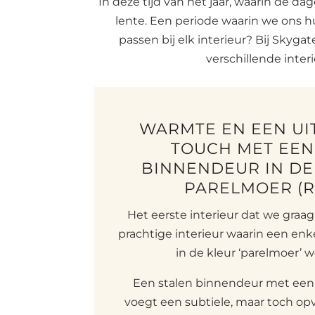
In deze tijd van het jaar, waarin de d
lente. Een periode waarin we ons hu
passen bij elk interieur? Bij Skyg
verschillende inter
WARMTE EN EEN U
TOUCH MET EEN
BINNENDEUR IN D
PARELMOER (RA
Het eerste interieur dat we graag w
prachtige interieur waarin een en
in de kleur ‘parelmoer’ w
Een stalen binnendeur met een
voegt een subtiele, maar toch op