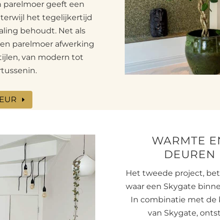
an parelmoer geeft een
terwijl het tegelijkertijd
raling behoudt. Net als
 een parelmoer afwerking
tijlen, van modern tot
rtussenin.
DEUR
WARMTE EN
DEUREN 
Het tweede project, be
waar een Skygate binne
In combinatie met d
van Skygate, ontst