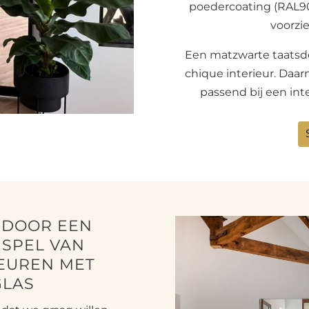
poedercoating (RAL900
voorzie
Een matzwarte taatsde
chique interieur. Daar
passend bij een int
E DOOR EEN
NSPEL VAN
EUREN MET
GLAS