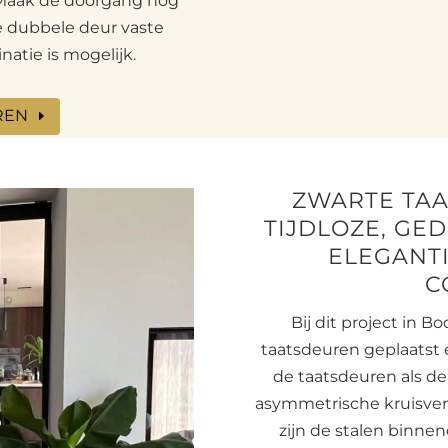
. Maak de doorgang nog
de dubbele deur vaste
natie is mogelijk.
REN
ZWARTE TAA
TIJDLOZE, GE
ELEGANTI
C
Bij dit project in 
taatsdeuren geplaatst 
de taatsdeuren als de
asymmetrische kruisver
zijn de stalen binn