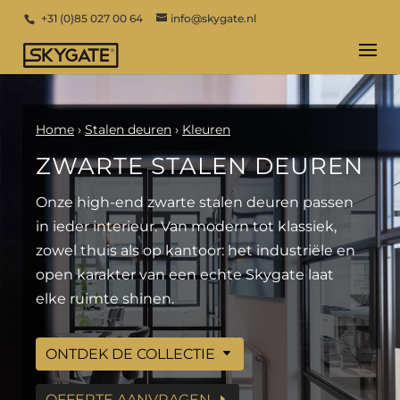
+31 (0)85 027 00 64
info@skygate.nl
Home
›
Stalen deuren
›
Kleuren
ZWARTE STALEN DEUREN
Onze high-end zwarte stalen deuren passen
in ieder interieur. Van modern tot klassiek,
zowel thuis als op kantoor: het industriële en
open karakter van een echte Skygate laat
elke ruimte shinen.
ONTDEK DE COLLECTIE
OFFERTE AANVRAGEN