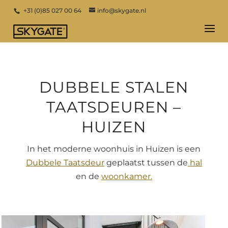
+31 (0)85 027 00 64
info@skygate.nl
DUBBELE STALEN
TAATSDEUREN –
HUIZEN
In het moderne woonhuis in Huizen is een
Dubbele Taatsdeur
geplaatst tussen de
hal
en de
woonkamer.