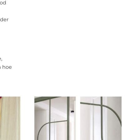
ood
nder
,
n hoe