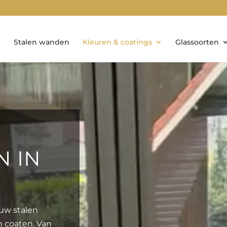
Stalen wanden
Kleuren & coatings
Glassoorten
N IN
ouw stalen
n coaten. Van