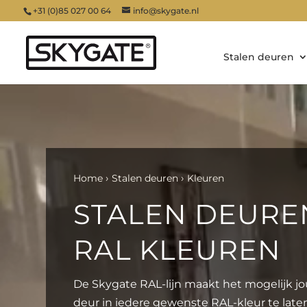
+31 (0)85 027 00 64
info@skygate.nl
Stalen deuren
Videospeler
Home
Stalen deuren
Kleuren
STALEN DEURE
RAL KLEUREN
De Skygate RAL-lijn maakt het mogelijk j
deur in iedere gewenste RAL-kleur te late