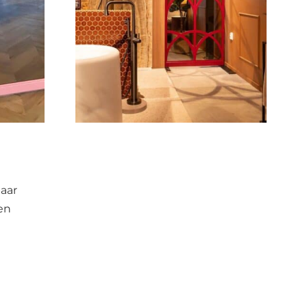
naar
en