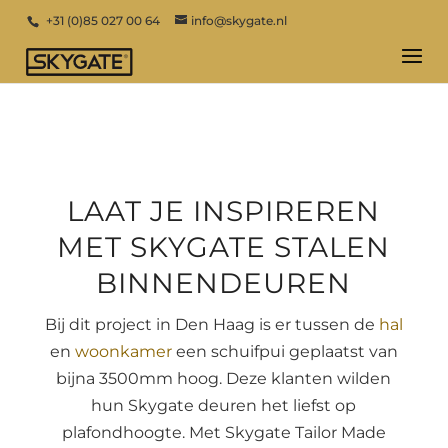
+31 (0)85 027 00 64
info@skygate.nl
LAAT JE INSPIREREN
MET SKYGATE STALEN
BINNENDEUREN
Bij dit project in Den Haag is er tussen de
hal
en
woonkamer
een schuifpui geplaatst van
bijna 3500mm hoog. Deze klanten wilden
hun Skygate deuren het liefst op
plafondhoogte. Met Skygate Tailor Made