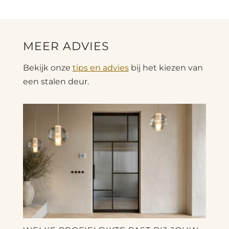
MEER ADVIES
Bekijk onze
tips en advies
bij het kiezen van
een stalen deur.
ST
VA
Heb
Sky
sta
maa
taa
Lee