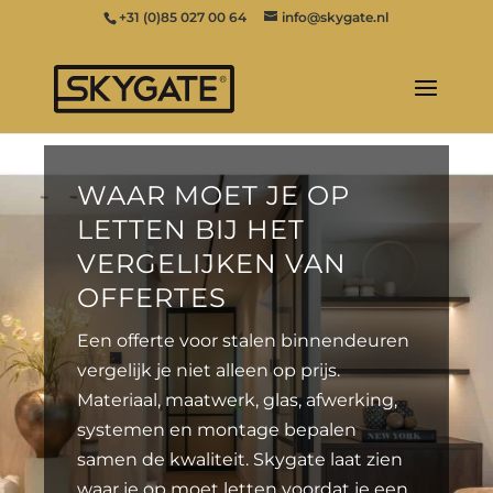
+31 (0)85 027 00 64
info@skygate.nl
WAAR MOET JE OP
LETTEN BIJ HET
VERGELIJKEN VAN
OFFERTES
Een offerte voor stalen binnendeuren
vergelijk je niet alleen op prijs.
Materiaal, maatwerk, glas, afwerking,
systemen en montage bepalen
samen de kwaliteit. Skygate laat zien
waar je op moet letten voordat je een