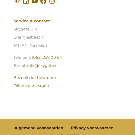
Pinterest
LinkedIn
YouTube
Facebook
Instagram
Service & contact
Skygate B.V.
Energiestraat 7
1411 AN, Naarden
Telefoon:
(085) 027 00 64
Email:
info@skygate.nl
Bezoek de showroom
Offerte aanvragen
Algemene voorwaarden
Privacy voorwaarden