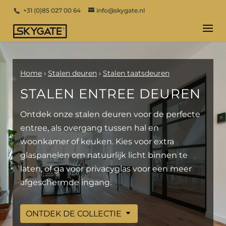
+31 (0)85 027 00 64
info@skygate.nl
Home
›
Stalen deuren
›
Stalen taatsdeuren
STALEN ENTREE DEUREN
Ontdek onze stalen deuren voor de perfecte
entree, als overgang tussen hal en
woonkamer of keuken. Kies voor extra
glaspanelen om natuurlijk licht binnen te
laten, of ga voor privacyglas voor een meer
afgeschermde ingang.
ONTDEK DE COLLECTIE