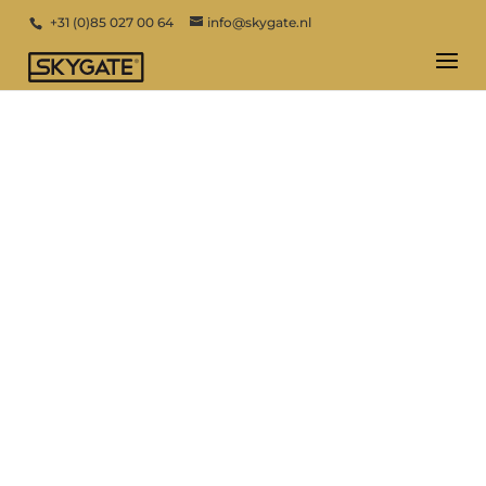
+31 (0)85 027 00 64
info@skygate.nl
DUBBELE TAATSDEUREN
OP MAAT - UTRECHT
Voor deze nieuwbouwwoning in Utrecht
realiseerde Skygate dubbele stalen
taatsdeuren uit de Flow collectie. De ronde
belijning, Metallic Bonded Bronze afwerking
en het geribbelde glas brengen warmte,
zachtheid en karakter in het strakke interieur.
OFFERTE AANVRAGEN