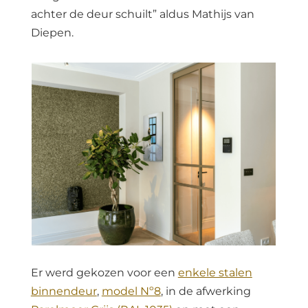
achter de deur schuilt” aldus Mathijs van
Diepen.
Er werd gekozen voor een
enkele stalen
binnendeur
,
model Nº8
, in de afwerking