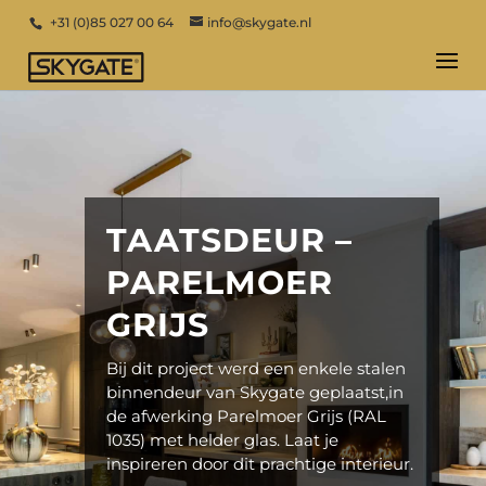
+31 (0)85 027 00 64
info@skygate.nl
TAATSDEUR –
PARELMOER
GRIJS
Bij dit project werd een enkele stalen
binnendeur van Skygate geplaatst,in
de afwerking Parelmoer Grijs (RAL
1035) met helder glas. Laat je
inspireren door dit prachtige interieur.