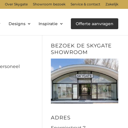
Over Skygate
Showroom bezoek
Service & contact
Zakelijk
Designs
Inspiratie
Offerte aanvragen
BEZOEK DE SKYGATE
SHOWROOM
personeel
ADRES
Energiestraat 7