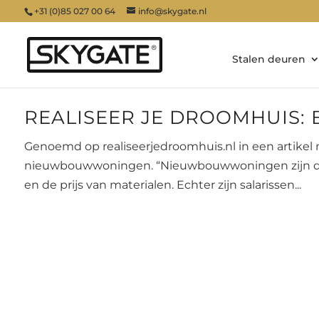
+31 (0)85 027 00 64
info@skygate.nl
Stalen deuren
REALISEER JE DROOMHUIS:
Genoemd op realiseerjedroomhuis.nl in een artikel
nieuwbouwwoningen. “Nieuwbouwwoningen zijn de laa
en de prijs van materialen. Echter zijn salarissen...